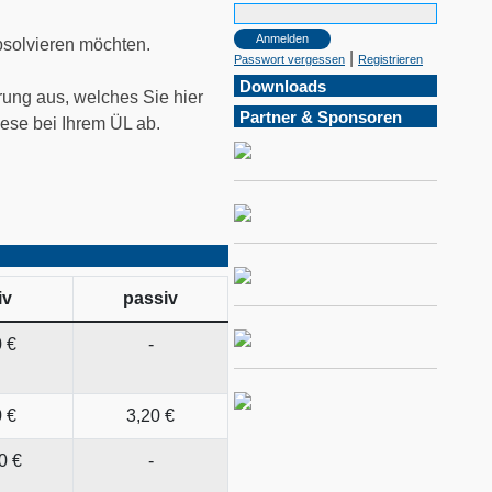
bsolvieren möchten.
|
Passwort vergessen
Registrieren
Downloads
ärung aus, welches Sie hier
Partner & Sponsoren
ese bei Ihrem ÜL ab.
iv
passiv
0 €
-
0 €
3,20 €
0 €
-